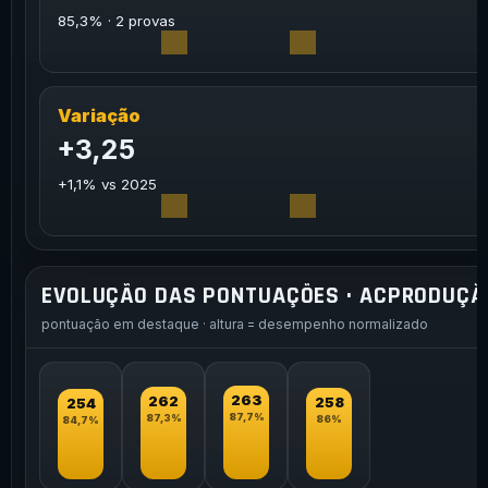
85,3% · 2 provas
Variação
+3,25
+1,1% vs 2025
EVOLUÇÃO DAS PONTUAÇÕES · ACPRODUÇÃ
pontuação em destaque · altura = desempenho normalizado
263
262
258
254
87,7%
87,3%
86%
84,7%