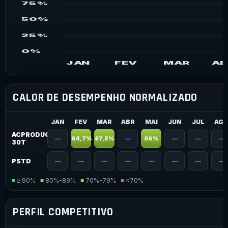
75%
50%
25%
0%
JAN
FEV
MAR
AB
CALOR DE DESEMPENHO NORMALIZADO
JAN
FEV
MAR
ABR
MAI
JUN
JUL
AG
ACPRODUÇÃO
—
84,7%
87,5%
—
86%
—
—
—
30T
PSTD
—
—
—
—
—
—
—
—
■
≥ 90%
■
80%-89%
■
70%-79%
■
<70%
PERFIL COMPETITIVO