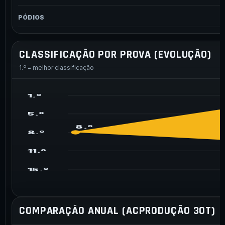
PÓDIOS
CLASSIFICAÇÃO POR PROVA (EVOLUÇÃO)
1.º = melhor classificação
1.º
5.º
8.º
8.º
11.º
15.º
COMPARAÇÃO ANUAL (ACPRODUÇÃO 30T)