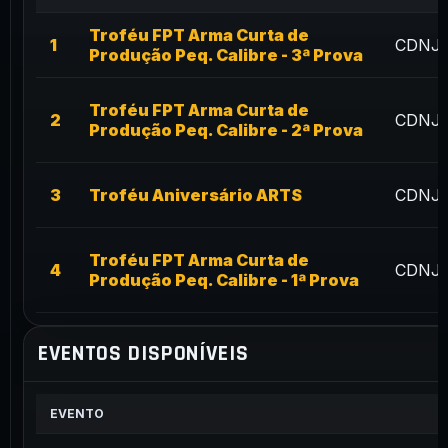
Troféu FPT Arma Curta de
1
CDNJ
Produção Peq. Calibre - 3ª Prova
Troféu FPT Arma Curta de
2
CDNJ
Produção Peq. Calibre - 2ª Prova
3
Troféu Aniversário ARTS
CDNJ
Troféu FPT Arma Curta de
4
CDNJ
Produção Peq. Calibre - 1ª Prova
EVENTOS DISPONÍVEIS
EVENTO