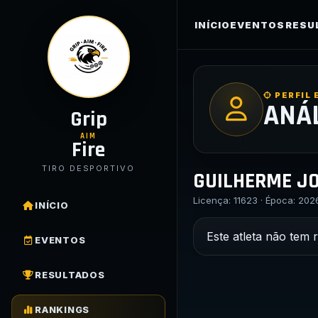
INÍCIO
EVENTOS
RESU
PERFIL 
ANÁ
Grip
AIM
Fire
TIRO DESPORTIVO
GUILHERME JO
Licença: 11623 · Época: 202
INÍCIO
Este atleta não tem 
EVENTOS
RESULTADOS
RANKINGS