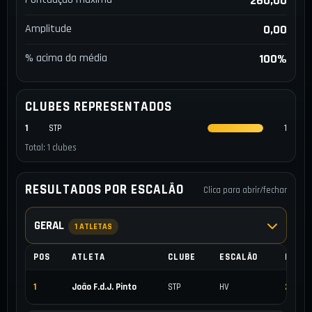
260,00
Amplitude
0,00
% acima da média
100%
CLUBES REPRESENTADOS
1
STP
1
Total: 1 clubes
RESULTADOS POR ESCALÃO
Clica para abrir/fechar
GERAL
1 ATLETAS
POS
ATLETA
CLUBE
ESCALÃO
PONT
1
João F.d.J. Pinto
STP
HV
260,00