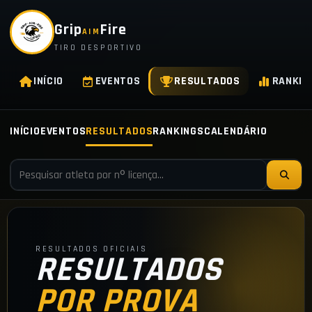
Grip
Fire
AIM
TIRO DESPORTIVO
INÍCIO
EVENTOS
RESULTADOS
RANKIN
INÍCIO
EVENTOS
RESULTADOS
RANKINGS
CALENDÁRIO
RESULTADOS OFICIAIS
RESULTADOS
POR PROVA