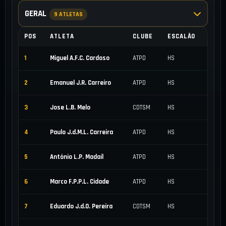
GERAL
9 ATLETAS
POS
ATLETA
CLUBE
ESCALÃO
PON
1
Miguel A.F.C. Cardoso
ATPD
HS
263,
2
Emanuel J.R. Carreiro
ATPD
HS
256,
3
Jose L.B. Melo
CDTSM
HS
243,
4
Paulo J.d.M.L. Carreira
ATPD
HS
241,
5
António L.P. Madaíl
ATPD
HS
229,
6
Marco F.P.P.L. Cidade
ATPD
HS
158,
7
Eduardo J.d.O. Pereira
CDTSM
HS
150,