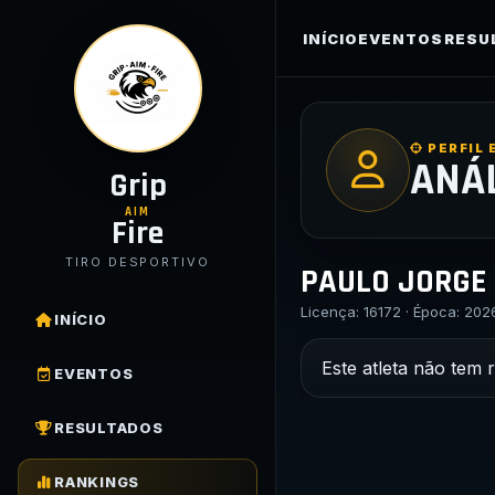
INÍCIO
EVENTOS
RESU
PERFIL 
ANÁ
Grip
AIM
Fire
TIRO DESPORTIVO
PAULO JORGE 
Licença: 16172 · Época: 202
INÍCIO
Este atleta não tem 
EVENTOS
RESULTADOS
RANKINGS