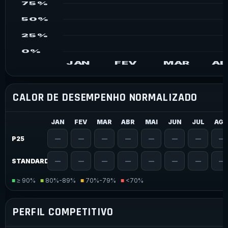
75%
50%
25%
0%
JAN
FEV
MAR
AB
CALOR DE DESEMPENHO NORMALIZADO
JAN
FEV
MAR
ABR
MAI
JUN
JUL
AG
P25
—
—
—
—
—
—
—
—
STANDARD
—
—
—
—
—
—
—
—
■
≥ 90%
■
80%-89%
■
70%-79%
■
<70%
PERFIL COMPETITIVO