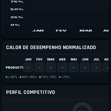
75%
50%
25%
0%
JAN
FEV
MAR
AB
CALOR DE DESEMPENHO NORMALIZADO
JAN
FEV
MAR
ABR
MAI
JUN
JUL
AG
PRODUCTION
—
—
—
—
—
—
—
—
■
≥ 90%
■
80%-89%
■
70%-79%
■
<70%
PERFIL COMPETITIVO