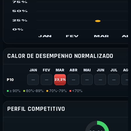
75%
50%
25%
0%
JAN
FEV
MAR
AB
CALOR DE DESEMPENHO NORMALIZADO
JAN
FEV
MAR
ABR
MAI
JUN
JUL
AG
P10
—
—
23,2%
—
—
—
—
—
■
≥ 90%
■
80%-89%
■
70%-79%
■
<70%
PERFIL COMPETITIVO